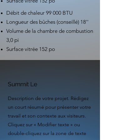
Surface vitrée 152 po
Débit de chaleur 99 000 BTU
Longueur des bûches (conseillé) 18''
Volume de la chambre de combustion
3,0 pi
Surface vitrée 152 po
Summit Le
Description de votre projet. Rédigez
un court résumé pour présenter votre
travail et son contexte aux visiteurs.
Cliquez sur « Modifier texte » ou
double-cliquez sur la zone de texte