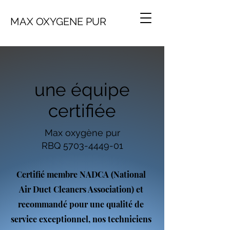
MAX OXYGENE PUR
une équipe
certifiée
Max oxygène pur
RBQ
5703-4449-01
Certifié membre NADCA (National
Air Duct Cleaners Association) et
recommandé pour une qualité de
service exceptionnel, nos techniciens