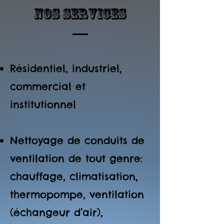
Nos services
Résidentiel, industriel,
commercial et
institutionnel
Nettoyage de conduits de
ventilation de tout genre:
chauffage, climatisation,
thermopompe, ventilation
(échangeur d’air),