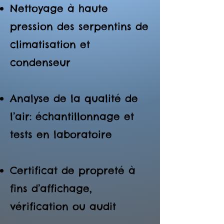
Nettoyage à haute
pression des serpentins de
climatisation et
condenseur
Analyse de la qualité de
l’air: échantillonnage et
tests en laboratoire
Certificat de propreté à
fins d’affichage,
vérification ou audit